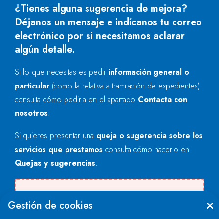
¿Tienes alguna sugerencia de mejora?
Déjanos un mensaje e indícanos tu correo
electrónico por si necesitamos aclarar
algún detalle.
Si lo que necesitas es pedir
información general o
particular
(como la relativa a tramitación de expedientes)
consulta cómo pedirla en el apartado
Contacta con
nosotros
.
Si quieres presentar una
queja o sugerencia sobre los
servicios que prestamos
consulta cómo hacerlo en
Quejas y sugerencias
.
Se produjo un error al cargar el campo
Gestión de cookies
"text".