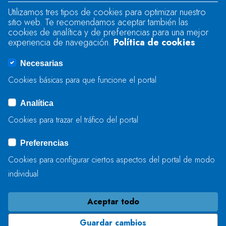
Utilizamos tres tipos de cookies para optimizar nuestro
sitio web. Te recomendamos aceptar también las
Se produjo un error al cargar el campo
cookies de analítica y de preferencias para una mejor
"text".
experiencia de navegación.
Política de cookies
Necesarias
Se produjo un error al cargar el campo
Cookies básicas para que funcione el portal
"captcha".
Analítica
Cookies para trazar el tráfico del portal
ENVIAR
Preferencias
Cookies para configurar ciertos aspectos del portal de modo
individual
Aceptar todo
Guardar cambios