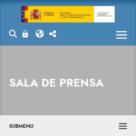
Sala de prensa
SALA DE PRENSA
SUBMENU