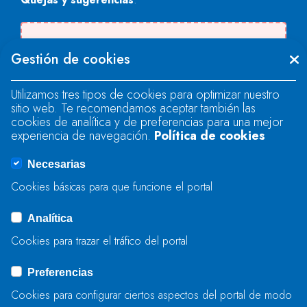
Se produjo un error al cargar el campo
Gestión de cookies
"text".
Utilizamos tres tipos de cookies para optimizar nuestro
sitio web. Te recomendamos aceptar también las
Se produjo un error al cargar el campo
cookies de analítica y de preferencias para una mejor
"text".
experiencia de navegación.
Política de cookies
Necesarias
Se produjo un error al cargar el campo
Cookies básicas para que funcione el portal
"captcha".
Analítica
Cookies para trazar el tráfico del portal
ENVIAR
Preferencias
Cookies para configurar ciertos aspectos del portal de modo