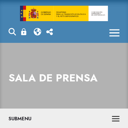
Sala de prensa
SALA DE PRENSA
SUBMENU