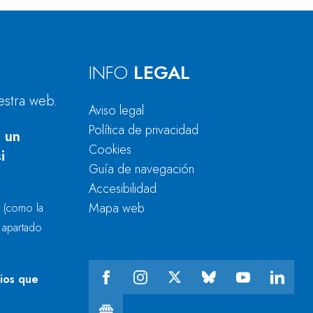
INFO
LEGAL
estra web.
Aviso legal
Política de privacidad
 un
Cookies
i
Guía de navegación
Accesibilidad
Mapa web
r
(como la
l apartado
cios que