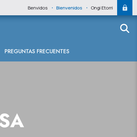
.
.
Benvidos
Bienvenidos
Ongi Etorri
PREGUNTAS FRECUENTES
NSA