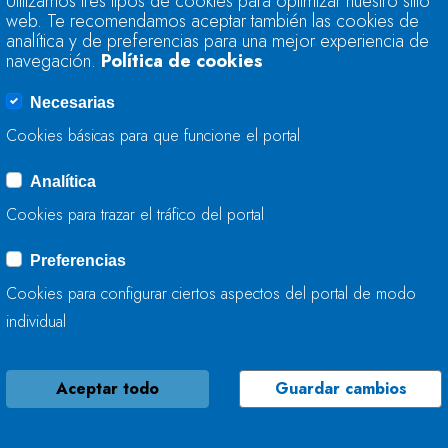
Utilizamos tres tipos de cookies para optimizar nuestro sitio
FINALIZA LA MEJOR
web. Te recomendamos aceptar también las cookies de
analítica y de preferencias para una mejor experiencia de
navegación.
Política de cookies
01 DE OCTUBRE, 2025
Necesarias
Cookies básicas para que funcione el portal
Analítica
LA CONFEDERACIÓ
Cookies para trazar el tráfico del portal
TRABAJA EN LOS 
LA FONTE EN MIER
Preferencias
Cookies para configurar ciertos aspectos del portal de modo
30 DE SEPTIEMBRE, 2025
individual
Aceptar todo
Guardar cambios
LA CONFEDERACIÓ
ACTÚA EN EL RÍO 