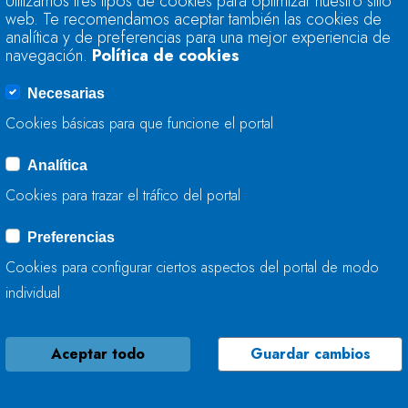
Utilizamos tres tipos de cookies para optimizar nuestro sitio
TRABAJA EN LA M
web. Te recomendamos aceptar también las cookies de
analítica y de preferencias para una mejor experiencia de
navegación.
Política de cookies
22 DE JULIO, 2026
Necesarias
Cookies básicas para que funcione el portal
Analítica
LA CONFEDERACIÓ
Cookies para trazar el tráfico del portal
TRABAJA EN LA CO
Preferencias
22 DE JULIO, 2026
Cookies para configurar ciertos aspectos del portal de modo
individual
Aceptar todo
Guardar cambios
LA CONFEDERACIÓ
TRABAJA EN LA ME