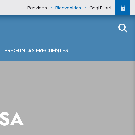
.
.
Benvidos
Bienvenidos
Ongi Etorri
PREGUNTAS FRECUENTES
NSA