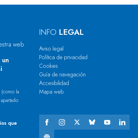
INFO
LEGAL
estra web.
Aviso legal
Política de privacidad
 un
Cookies
i
Guía de navegación
Accesibilidad
Mapa web
r
(como la
l apartado
cios que