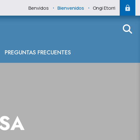
.
.
Benvidos
Bienvenidos
Ongi Etorri
PREGUNTAS FRECUENTES
NSA