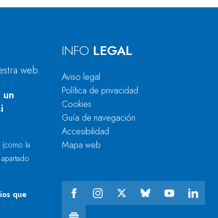
INFO
LEGAL
estra web.
Aviso legal
Política de privacidad
 un
Cookies
i
Guía de navegación
Accesibilidad
Mapa web
r
(como la
l apartado
cios que