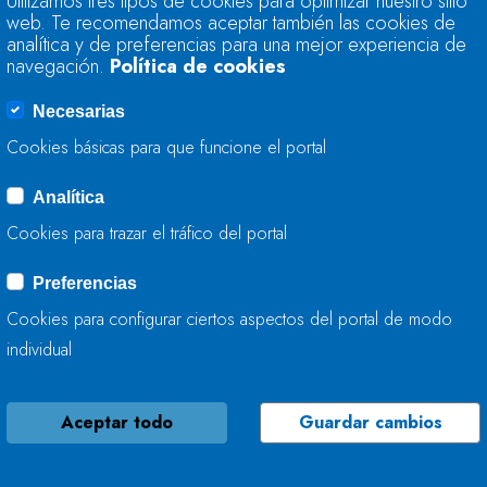
Utilizamos tres tipos de cookies para optimizar nuestro sitio
ACTÚA EN LA CON
web. Te recomendamos aceptar también las cookies de
(ASTURIAS)
analítica y de preferencias para una mejor experiencia de
navegación.
Política de cookies
11 DE ABRIL, 2024
Necesarias
Cookies básicas para que funcione el portal
Analítica
LA CONFEDERACIÓ
Cookies para trazar el tráfico del portal
TRABAJA EN LA ME
Preferencias
09 DE ABRIL, 2024
Cookies para configurar ciertos aspectos del portal de modo
individual
Aceptar todo
Guardar cambios
LA CONFEDERACIÓ
ACTÚA EN LA CONS