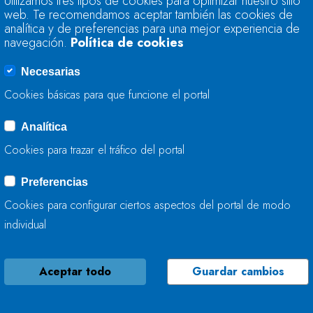
Utilizamos tres tipos de cookies para optimizar nuestro sitio
TRABAJA EN LA C
web. Te recomendamos aceptar también las cookies de
INNOMINADO EN 
analítica y de preferencias para una mejor experiencia de
navegación.
Política de cookies
08 DE OCTUBRE, 2024
Necesarias
Cookies básicas para que funcione el portal
Analítica
LA CONFEDERACIÓ
Cookies para trazar el tráfico del portal
CONSERVA EL RÍO 
CORVERA DE ASTU
Preferencias
Cookies para configurar ciertos aspectos del portal de modo
07 DE OCTUBRE, 2024
individual
Aceptar todo
Guardar cambios
LA CONFEDERACIÓ
TRABAJA EN LA C