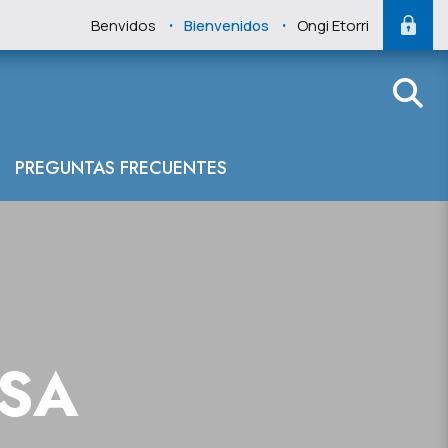
.
.
Benvidos
Bienvenidos
Ongi Etorri
PREGUNTAS FRECUENTES
NSA