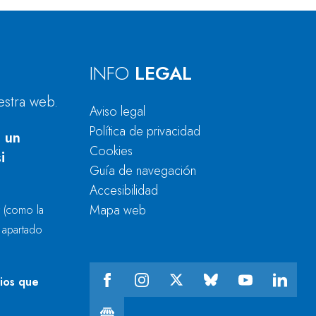
INFO
LEGAL
estra web.
Aviso legal
Política de privacidad
 un
Cookies
i
Guía de navegación
Accesibilidad
Mapa web
r
(como la
l apartado
cios que