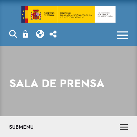
Sala de prensa
SALA DE PRENSA
SUBMENU