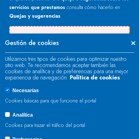
servicios que prestamos
consulta cómo hacerlo en
Quejas y sugerencias
.
Se produjo un error al cargar el campo
Gestión de cookies
"text".
Utilizamos tres tipos de cookies para optimizar nuestro
sitio web. Te recomendamos aceptar también las
Se produjo un error al cargar el campo
cookies de analítica y de preferencias para una mejor
"text".
experiencia de navegación.
Política de cookies
Necesarias
Se produjo un error al cargar el campo
Cookies básicas para que funcione el portal
"captcha".
Analítica
Cookies para trazar el tráfico del portal
ENVIAR