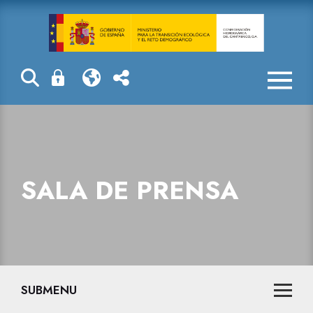
Sala de prensa
SALA DE PRENSA
SUBMENU