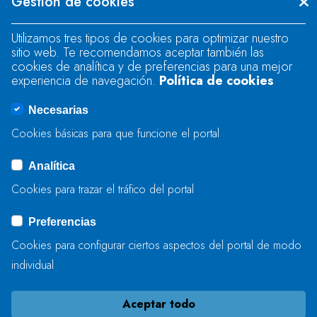
Gestión de cookies
"text".
Utilizamos tres tipos de cookies para optimizar nuestro
sitio web. Te recomendamos aceptar también las
Se produjo un error al cargar el campo
cookies de analítica y de preferencias para una mejor
"text".
experiencia de navegación.
Política de cookies
Necesarias
Se produjo un error al cargar el campo
Cookies básicas para que funcione el portal
"captcha".
Analítica
Cookies para trazar el tráfico del portal
ENVIAR
Preferencias
Cookies para configurar ciertos aspectos del portal de modo
individual
Aceptar todo