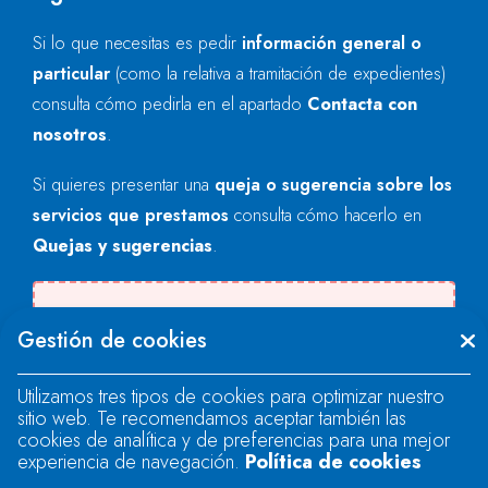
Si lo que necesitas es pedir
información general o
particular
(como la relativa a tramitación de expedientes)
consulta cómo pedirla en el apartado
Contacta con
nosotros
.
Si quieres presentar una
queja o sugerencia sobre los
servicios que prestamos
consulta cómo hacerlo en
Quejas y sugerencias
.
Se produjo un error al cargar el campo
Gestión de cookies
"text".
Utilizamos tres tipos de cookies para optimizar nuestro
sitio web. Te recomendamos aceptar también las
Se produjo un error al cargar el campo
cookies de analítica y de preferencias para una mejor
"text".
experiencia de navegación.
Política de cookies