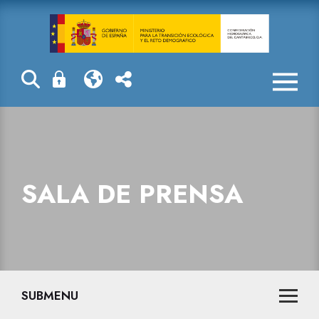
Sala de prensa
SALA DE PRENSA
SUBMENU