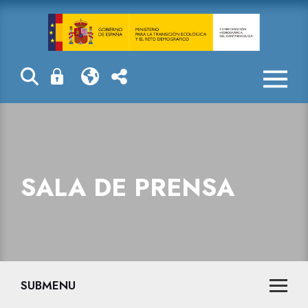
Sala de prensa
SALA DE PRENSA
SUBMENU