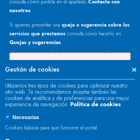
consulta cómo pedirla en el apartado
Contacta con
nosotros
.
Si quieres presentar una
queja o sugerencia sobre los
servicios que prestamos
consulta cómo hacerlo en
Quejas y sugerencias
.
Se produjo un error al cargar el campo
Gestión de cookies
"text".
Utilizamos tres tipos de cookies para optimizar nuestro
sitio web. Te recomendamos aceptar también las
Se produjo un error al cargar el campo
cookies de analítica y de preferencias para una mejor
"text".
experiencia de navegación.
Política de cookies
Necesarias
Se produjo un error al cargar el campo
Cookies básicas para que funcione el portal
"captcha".