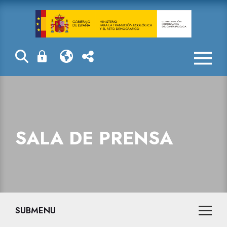
Sala de prensa
SALA DE PRENSA
SUBMENU