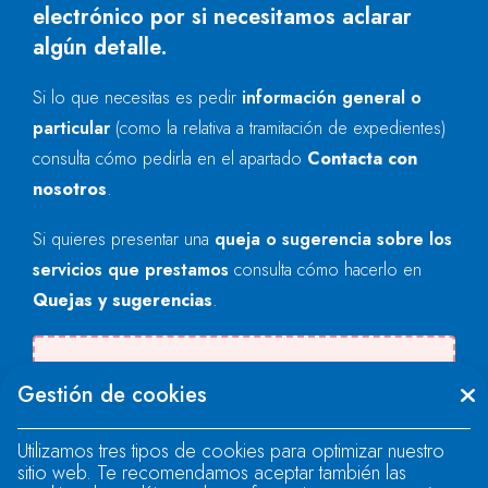
electrónico por si necesitamos aclarar
algún detalle.
Si lo que necesitas es pedir
información general o
particular
(como la relativa a tramitación de expedientes)
consulta cómo pedirla en el apartado
Contacta con
nosotros
.
Si quieres presentar una
queja o sugerencia sobre los
servicios que prestamos
consulta cómo hacerlo en
Quejas y sugerencias
.
Se produjo un error al cargar el campo
Gestión de cookies
"text".
Utilizamos tres tipos de cookies para optimizar nuestro
sitio web. Te recomendamos aceptar también las
Se produjo un error al cargar el campo