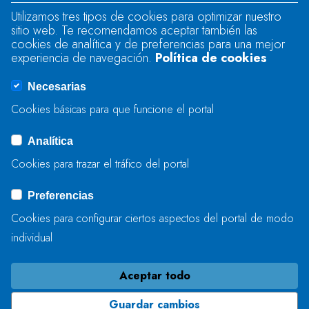
Utilizamos tres tipos de cookies para optimizar nuestro
sitio web. Te recomendamos aceptar también las
Se produjo un error al cargar el campo
cookies de analítica y de preferencias para una mejor
"text".
experiencia de navegación.
Política de cookies
Necesarias
Se produjo un error al cargar el campo
Cookies básicas para que funcione el portal
"captcha".
Analítica
Cookies para trazar el tráfico del portal
ENVIAR
Preferencias
Cookies para configurar ciertos aspectos del portal de modo
individual
Aceptar todo
Guardar cambios