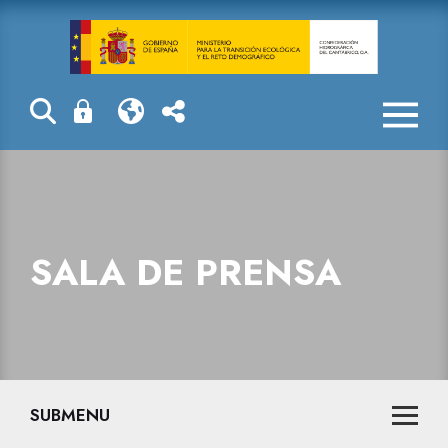
Sala de prensa
SALA DE PRENSA
SUBMENU