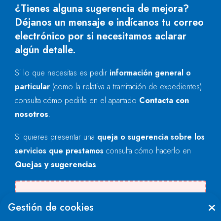
¿Tienes alguna sugerencia de mejora?
Déjanos un mensaje e indícanos tu correo
electrónico por si necesitamos aclarar
algún detalle.
Si lo que necesitas es pedir
información general o
particular
(como la relativa a tramitación de expedientes)
consulta cómo pedirla en el apartado
Contacta con
nosotros
.
Si quieres presentar una
queja o sugerencia sobre los
servicios que prestamos
consulta cómo hacerlo en
Quejas y sugerencias
.
Se produjo un error al cargar el campo
Gestión de cookies
"text".