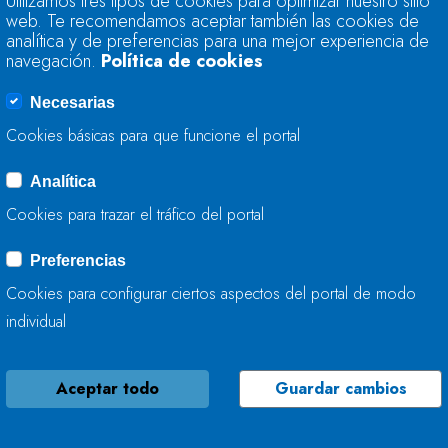
Utilizamos tres tipos de cookies para optimizar nuestro sitio
56,7% DE SU CAPA
web. Te recomendamos aceptar también las cookies de
analítica y de preferencias para una mejor experiencia de
navegación.
Política de cookies
10 DE NOVIEMBRE, 2015
Necesarias
Cookies básicas para que funcione el portal
Analítica
LA RESERVA HIDRÁ
Cookies para trazar el tráfico del portal
55,7% DE SU CAPA
Preferencias
03 DE NOVIEMBRE, 2015
Cookies para configurar ciertos aspectos del portal de modo
individual
Aceptar todo
Guardar cambios
LA RESERVA HIDRÁ
54,9% DE SU CAPA