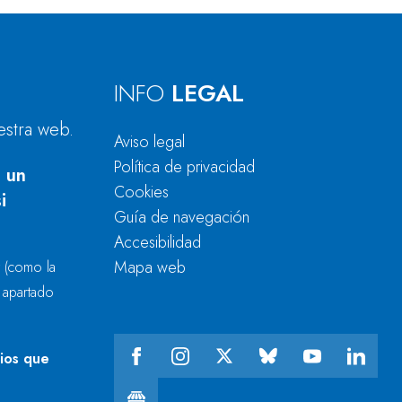
INFO
LEGAL
estra web.
Aviso legal
Política de privacidad
 un
Cookies
i
Guía de navegación
Accesibilidad
Mapa web
r
(como la
l apartado
cios que