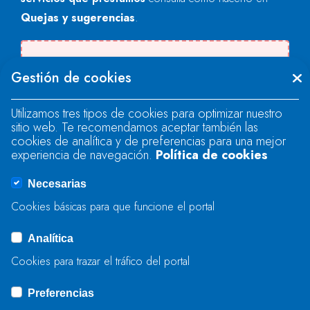
Quejas y sugerencias
.
Se produjo un error al cargar el campo
Gestión de cookies
"text".
Utilizamos tres tipos de cookies para optimizar nuestro
sitio web. Te recomendamos aceptar también las
Se produjo un error al cargar el campo
cookies de analítica y de preferencias para una mejor
"text".
experiencia de navegación.
Política de cookies
Necesarias
Se produjo un error al cargar el campo
Cookies básicas para que funcione el portal
"captcha".
Analítica
Cookies para trazar el tráfico del portal
ENVIAR
Preferencias