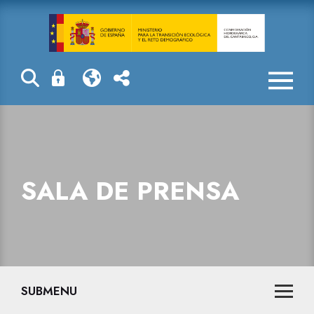
Sala de prensa
SALA DE PRENSA
SUBMENU