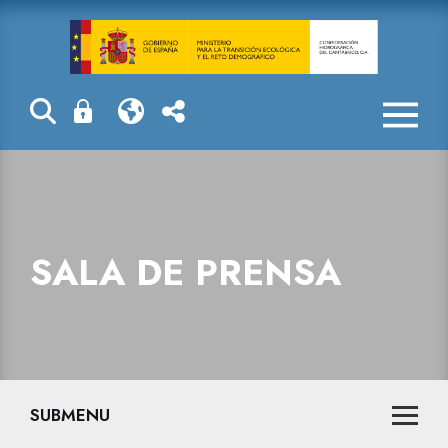
Sala de prensa
SALA DE PRENSA
SUBMENU