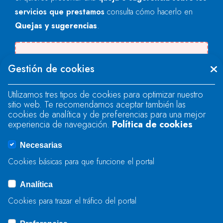
servicios que prestamos
consulta cómo hacerlo en
Quejas y sugerencias
.
Se produjo un error al cargar el campo
Gestión de cookies
"text".
Utilizamos tres tipos de cookies para optimizar nuestro
sitio web. Te recomendamos aceptar también las
Se produjo un error al cargar el campo
cookies de analítica y de preferencias para una mejor
"text".
experiencia de navegación.
Política de cookies
Necesarias
Se produjo un error al cargar el campo
Cookies básicas para que funcione el portal
"captcha".
Analítica
Cookies para trazar el tráfico del portal
ENVIAR