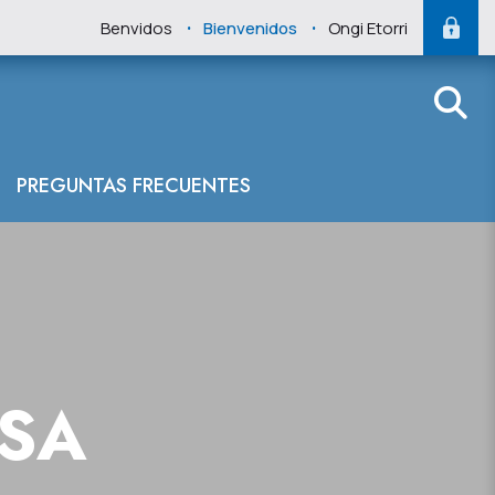
.
.
Benvidos
Bienvenidos
Ongi Etorri
PREGUNTAS FRECUENTES
NSA