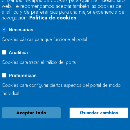
Utilizamos tres tipos de cookies para optimizar nuestro sitio
ENCUENTRA AL 93,
web. Te recomendamos aceptar también las cookies de
AL 88,0%
analítica y de preferencias para una mejor experiencia de
navegación.
Política de cookies
04 DE JUNIO, 2019
Necesarias
Cookies básicas para que funcione el portal
Analítica
LA RESERVA HIDRÁ
Cookies para trazar el tráfico del portal
ENCUENTRA AL 93,
AL 89,2%
Preferencias
Cookies para configurar ciertos aspectos del portal de modo
28 DE MAYO, 2019
individual
Aceptar todo
Guardar cambios
LA RESERVA HIDRÁ
ENCUENTRA AL 89,