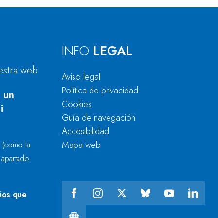
INFO
LEGAL
estra web.
Aviso legal
Política de privacidad
 un
Cookies
i
Guía de navegación
Accesibilidad
Mapa web
r
(como la
l apartado
cios que