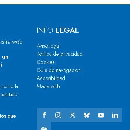
INFO
LEGAL
estra web.
Aviso legal
Política de privacidad
 un
Cookies
i
Guía de navegación
Accesibilidad
Mapa web
r
(como la
l apartado
cios que