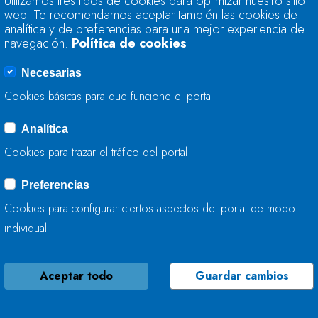
Utilizamos tres tipos de cookies para optimizar nuestro sitio
MEJORA LA CAPACI
web. Te recomendamos aceptar también las cookies de
A FONSAGRADA
analítica y de preferencias para una mejor experiencia de
navegación.
Política de cookies
27 DE ABRIL, 2026
Necesarias
Cookies básicas para que funcione el portal
Analítica
LA CONFEDERACIÓ
Cookies para trazar el tráfico del portal
LLEVA A CABO LAS
PUENTE SOBRE EL 
Preferencias
Cookies para configurar ciertos aspectos del portal de modo
27 DE ABRIL, 2026
individual
Aceptar todo
Guardar cambios
LA CONFEDERACIÓ
AMPLÍA SU RED SA