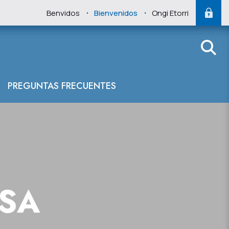
.
.
Benvidos
Bienvenidos
Ongi Etorri
PREGUNTAS FRECUENTES
NSA