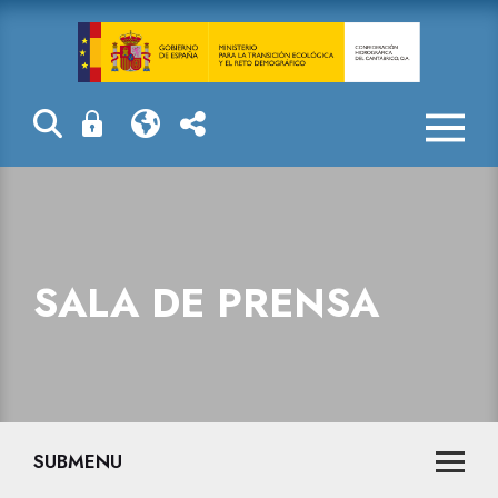
Sala de prensa
SALA DE PRENSA
SUBMENU