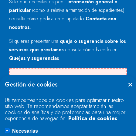
Si lo que necesitas es pedir
información general o
particular
(como la relativa a tramitación de expedientes)
consulta cómo pedirla en el apartado
Contacta con
nosotros
.
Si quieres presentar una
queja o sugerencia sobre los
servicios que prestamos
consulta cómo hacerlo en
Quejas y sugerencias
.
Se produjo un error al cargar el campo
Gestión de cookies
"text".
Utilizamos tres tipos de cookies para optimizar nuestro
sitio web. Te recomendamos aceptar también las
Se produjo un error al cargar el campo
cookies de analítica y de preferencias para una mejor
"text".
experiencia de navegación.
Política de cookies
Necesarias