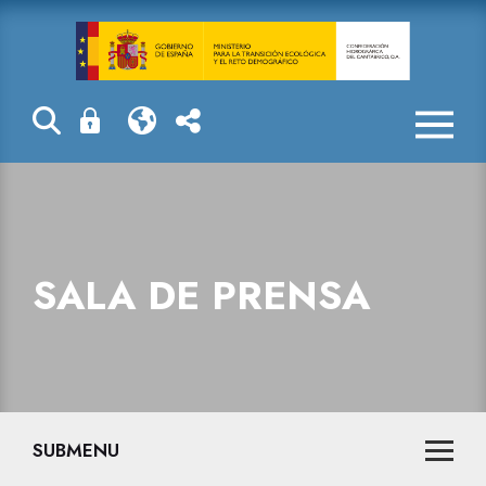
Sala de prensa
SALA DE PRENSA
SUBMENU