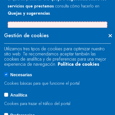
servicios que prestamos
consulta cómo hacerlo en
Quejas y sugerencias
.
Se produjo un error al cargar el campo
Gestión de cookies
"text".
Utilizamos tres tipos de cookies para optimizar nuestro
sitio web. Te recomendamos aceptar también las
Se produjo un error al cargar el campo
cookies de analítica y de preferencias para una mejor
"text".
experiencia de navegación.
Política de cookies
Necesarias
Se produjo un error al cargar el campo
Cookies básicas para que funcione el portal
"captcha".
Analítica
Cookies para trazar el tráfico del portal
ENVIAR