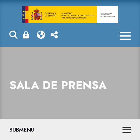
Sala de prensa
SALA DE PRENSA
SUBMENU