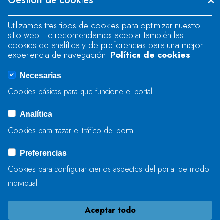
Gestión de cookies
"text".
Utilizamos tres tipos de cookies para optimizar nuestro
sitio web. Te recomendamos aceptar también las
Se produjo un error al cargar el campo
cookies de analítica y de preferencias para una mejor
"text".
experiencia de navegación.
Política de cookies
Necesarias
Se produjo un error al cargar el campo
Cookies básicas para que funcione el portal
"captcha".
Analítica
Cookies para trazar el tráfico del portal
ENVIAR
Preferencias
Cookies para configurar ciertos aspectos del portal de modo
individual
Aceptar todo