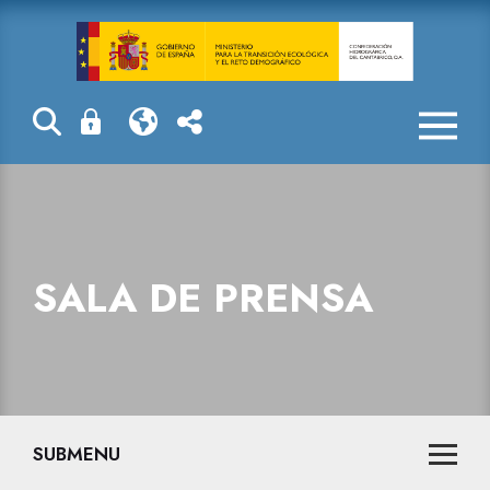
Sala de prensa
SALA DE PRENSA
SUBMENU