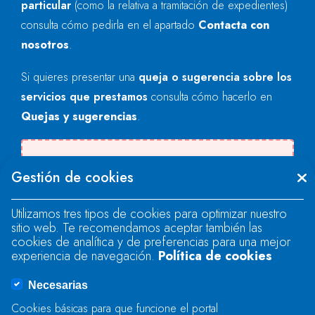
particular
(como la relativa a tramitación de expedientes)
consulta cómo pedirla en el apartado
Contacta con
nosotros
.
Si quieres presentar una
queja o sugerencia sobre los
servicios que prestamos
consulta cómo hacerlo en
Quejas y sugerencias
.
Se produjo un error al cargar el campo
Gestión de cookies
"text".
Utilizamos tres tipos de cookies para optimizar nuestro
sitio web. Te recomendamos aceptar también las
Se produjo un error al cargar el campo
cookies de analítica y de preferencias para una mejor
"text".
experiencia de navegación.
Política de cookies
Necesarias
Se produjo un error al cargar el campo
Cookies básicas para que funcione el portal