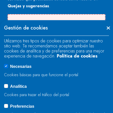
Quejas y sugerencias
.
Se produjo un error al cargar el campo
Gestión de cookies
"text".
Utilizamos tres tipos de cookies para optimizar nuestro
sitio web. Te recomendamos aceptar también las
Se produjo un error al cargar el campo
cookies de analítica y de preferencias para una mejor
"text".
experiencia de navegación.
Política de cookies
Necesarias
Se produjo un error al cargar el campo
Cookies básicas para que funcione el portal
"captcha".
Analítica
Cookies para trazar el tráfico del portal
ENVIAR
Preferencias