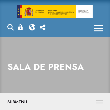
Sala de prensa
SALA DE PRENSA
SUBMENU