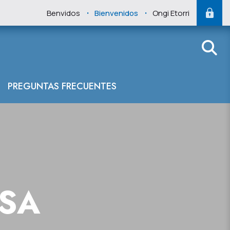
.
.
Benvidos
Bienvenidos
Ongi Etorri
PREGUNTAS FRECUENTES
NSA