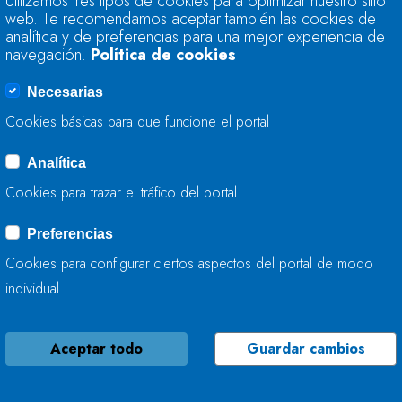
Utilizamos tres tipos de cookies para optimizar nuestro sitio
63,5% DE SU CAPA
web. Te recomendamos aceptar también las cookies de
analítica y de preferencias para una mejor experiencia de
navegación.
Política de cookies
26 DE ENERO, 2016
Necesarias
Cookies básicas para que funcione el portal
Analítica
LA RESERVA HIDRÁ
Cookies para trazar el tráfico del portal
63,1% DE SU CAPA
Preferencias
19 DE ENERO, 2016
Cookies para configurar ciertos aspectos del portal de modo
individual
Aceptar todo
Guardar cambios
LA RESERVA HIDRÁ
59,9% DE SU CAPA