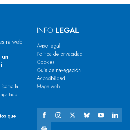
INFO
LEGAL
estra web.
Aviso legal
Política de privacidad
 un
Cookies
i
Guía de navegación
Accesibilidad
Mapa web
r
(como la
l apartado
cios que