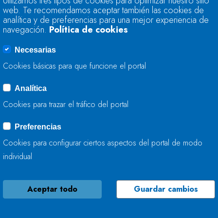
Utilizamos tres tipos de cookies para optimizar nuestro sitio
71,8 POR CIENTO 
web. Te recomendamos aceptar también las cookies de
RESERVA HIDRÁULI
analítica y de preferencias para una mejor experiencia de
CÚBICOS
navegación.
Política de cookies
Necesarias
29 DE MAYO, 2018
Cookies básicas para que funcione el portal
Analítica
LA RESERVA HIDRÁ
Cookies para trazar el tráfico del portal
71,8 POR CIENTO 
RESERVA HIDRÁULI
Preferencias
CÚBICOS
Cookies para configurar ciertos aspectos del portal de modo
individual
22 DE MAYO, 2018
Aceptar todo
Guardar cambios
LA RESERVA HIDRÁ
POR CIENTO DE SU