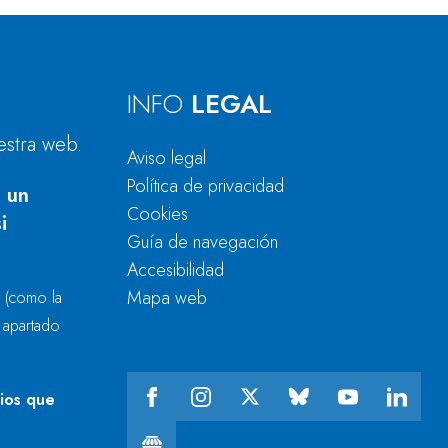
INFO
LEGAL
estra web.
Aviso legal
Política de privacidad
 un
Cookies
i
Guía de navegación
Accesibilidad
Mapa web
r
(como la
l apartado
cios que