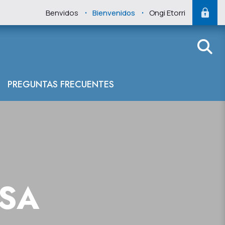
.
.
Benvidos
Bienvenidos
Ongi Etorri
PREGUNTAS FRECUENTES
NSA