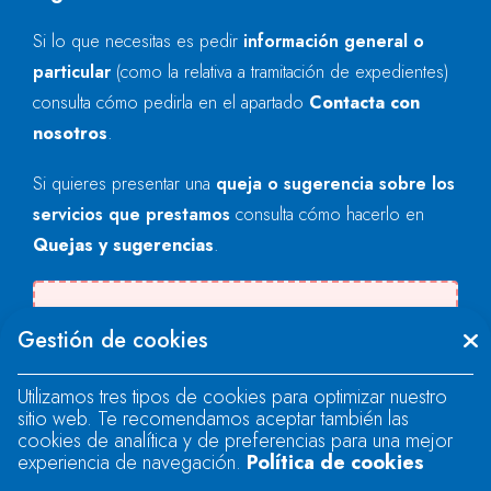
Si lo que necesitas es pedir
información general o
particular
(como la relativa a tramitación de expedientes)
consulta cómo pedirla en el apartado
Contacta con
nosotros
.
Si quieres presentar una
queja o sugerencia sobre los
servicios que prestamos
consulta cómo hacerlo en
Quejas y sugerencias
.
Se produjo un error al cargar el campo
Gestión de cookies
"text".
Utilizamos tres tipos de cookies para optimizar nuestro
sitio web. Te recomendamos aceptar también las
Se produjo un error al cargar el campo
cookies de analítica y de preferencias para una mejor
"text".
experiencia de navegación.
Política de cookies