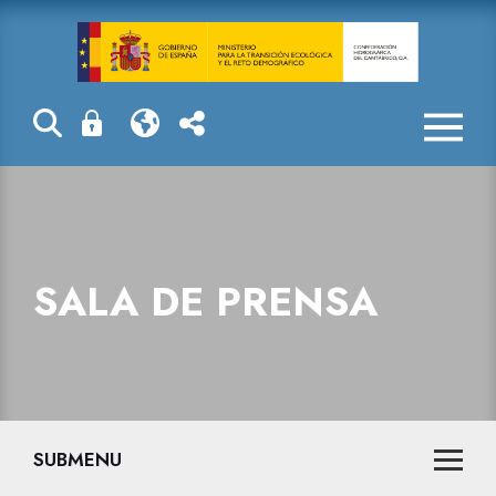
Sala de prensa
SALA DE PRENSA
SUBMENU