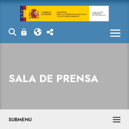
Sala de prensa
SALA DE PRENSA
SUBMENU