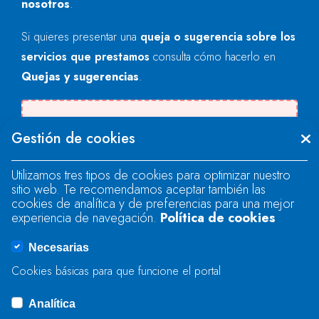
nosotros
.
Si quieres presentar una
queja o sugerencia sobre los
servicios que prestamos
consulta cómo hacerlo en
Quejas y sugerencias
.
Se produjo un error al cargar el campo
Gestión de cookies
"text".
Utilizamos tres tipos de cookies para optimizar nuestro
sitio web. Te recomendamos aceptar también las
Se produjo un error al cargar el campo
cookies de analítica y de preferencias para una mejor
"text".
experiencia de navegación.
Política de cookies
Necesarias
Se produjo un error al cargar el campo
Cookies básicas para que funcione el portal
"captcha".
Analítica