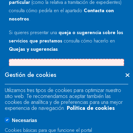
particular
(como la relativa a tramitación de expedientes)
consulta cómo pedirla en el apartado
Contacta con
nosotros
.
Si quieres presentar una
queja o sugerencia sobre los
servicios que prestamos
consulta cómo hacerlo en
Quejas y sugerencias
.
Se produjo un error al cargar el campo
Gestión de cookies
"text".
Utilizamos tres tipos de cookies para optimizar nuestro
sitio web. Te recomendamos aceptar también las
Se produjo un error al cargar el campo
cookies de analítica y de preferencias para una mejor
"text".
experiencia de navegación.
Política de cookies
Necesarias
Se produjo un error al cargar el campo
Cookies básicas para que funcione el portal