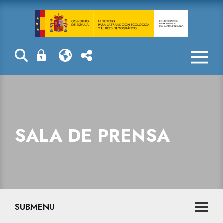
Sala de prensa
SALA DE PRENSA
SUBMENU