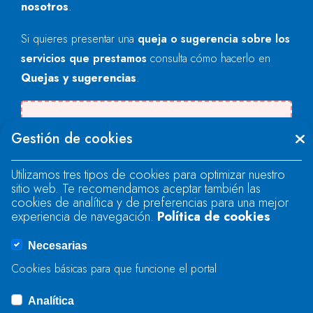
nosotros
.
Si quieres presentar una
queja o sugerencia sobre los
servicios que prestamos
consulta cómo hacerlo en
Quejas y sugerencias
.
Se produjo un error al cargar el campo
Gestión de cookies
"text".
Utilizamos tres tipos de cookies para optimizar nuestro
sitio web. Te recomendamos aceptar también las
Se produjo un error al cargar el campo
cookies de analítica y de preferencias para una mejor
"text".
experiencia de navegación.
Política de cookies
Necesarias
Se produjo un error al cargar el campo
Cookies básicas para que funcione el portal
"captcha".
Analítica