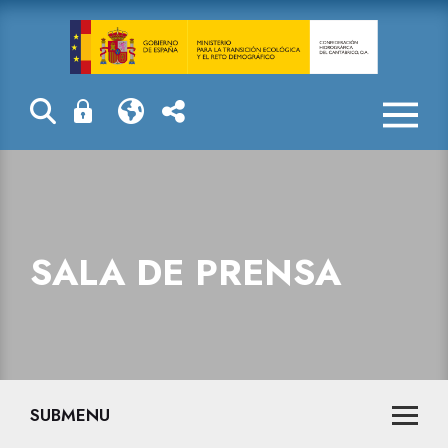
Sala de prensa
SALA DE PRENSA
SUBMENU