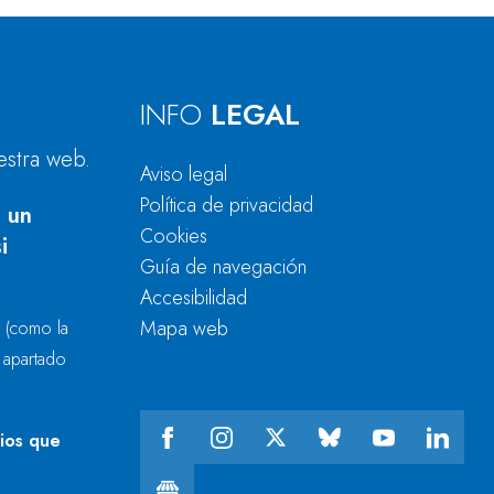
INFO
LEGAL
estra web.
Aviso legal
Política de privacidad
 un
Cookies
i
Guía de navegación
Accesibilidad
Mapa web
r
(como la
l apartado
cios que