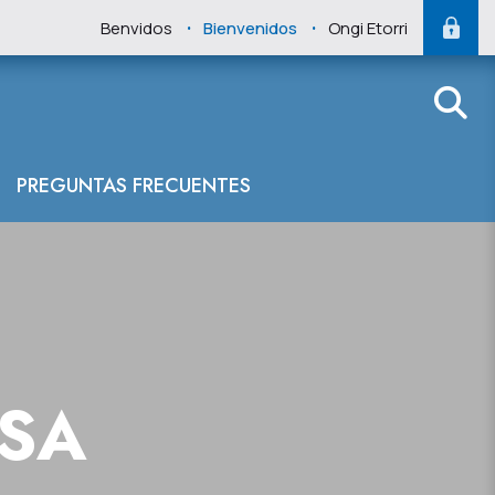
.
.
Benvidos
Bienvenidos
Ongi Etorri
PREGUNTAS FRECUENTES
NSA