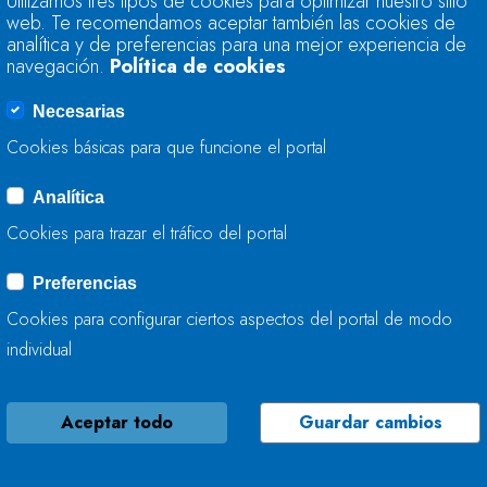
Utilizamos tres tipos de cookies para optimizar nuestro sitio
RETO DEMOGRÁFICO
web. Te recomendamos aceptar también las cookies de
PÚBLICA PARA LA 
analítica y de preferencias para una mejor experiencia de
HIDROLÓGICOS
navegación.
Política de cookies
Necesarias
04 DE JUNIO, 2020
Cookies básicas para que funcione el portal
Analítica
EL MINISTERIO PA
Cookies para trazar el tráfico del portal
RETO DEMOGRÁFIC
PARTICIPACIÓN PÚ
Preferencias
HIDROLÓGICOS
Cookies para configurar ciertos aspectos del portal de modo
individual
28 DE MAYO, 2020
Aceptar todo
Guardar cambios
CHCANTÁBRICO PR
DERIVAR UN CAUDA