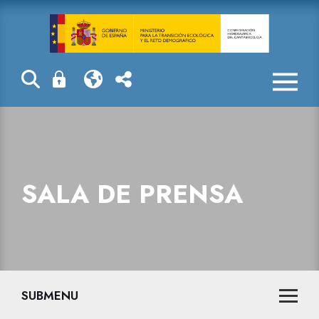
Sala de prensa
SALA DE PRENSA
SUBMENU