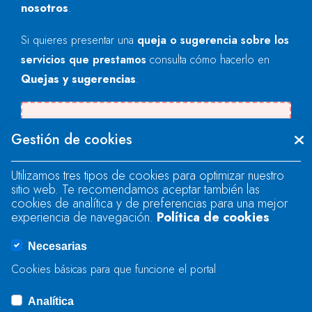
nosotros
.
Si quieres presentar una
queja o sugerencia sobre los
servicios que prestamos
consulta cómo hacerlo en
Quejas y sugerencias
.
Se produjo un error al cargar el campo
Gestión de cookies
"text".
Utilizamos tres tipos de cookies para optimizar nuestro
sitio web. Te recomendamos aceptar también las
Se produjo un error al cargar el campo
cookies de analítica y de preferencias para una mejor
"text".
experiencia de navegación.
Política de cookies
Necesarias
Se produjo un error al cargar el campo
Cookies básicas para que funcione el portal
"captcha".
Analítica