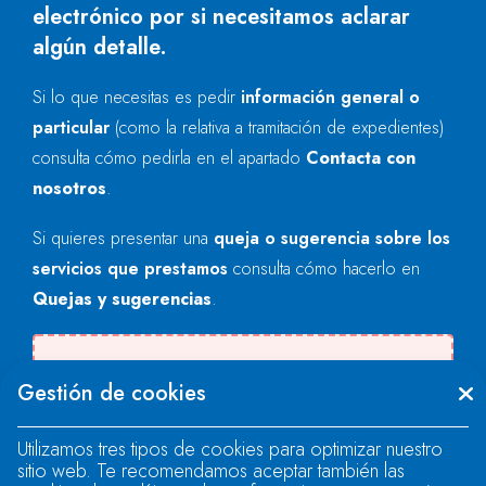
electrónico por si necesitamos aclarar
algún detalle.
Si lo que necesitas es pedir
información general o
particular
(como la relativa a tramitación de expedientes)
consulta cómo pedirla en el apartado
Contacta con
nosotros
.
Si quieres presentar una
queja o sugerencia sobre los
servicios que prestamos
consulta cómo hacerlo en
Quejas y sugerencias
.
Se produjo un error al cargar el campo
Gestión de cookies
"text".
Utilizamos tres tipos de cookies para optimizar nuestro
sitio web. Te recomendamos aceptar también las
Se produjo un error al cargar el campo