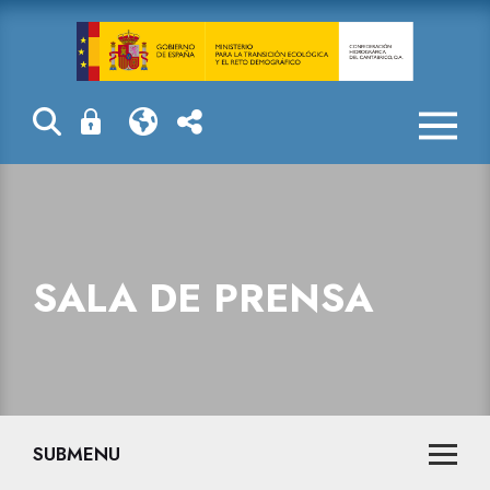
Sala de prensa
SALA DE PRENSA
SUBMENU