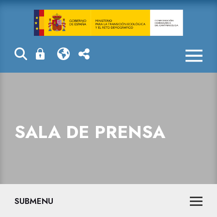
Sala de prensa
SALA DE PRENSA
SUBMENU