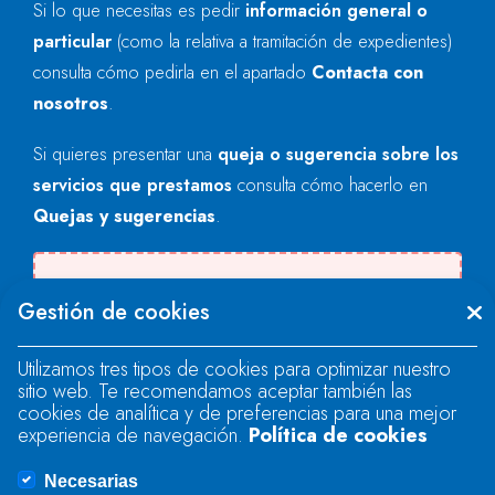
Si lo que necesitas es pedir
información general o
particular
(como la relativa a tramitación de expedientes)
consulta cómo pedirla en el apartado
Contacta con
nosotros
.
Si quieres presentar una
queja o sugerencia sobre los
servicios que prestamos
consulta cómo hacerlo en
Quejas y sugerencias
.
Se produjo un error al cargar el campo
Gestión de cookies
"text".
Utilizamos tres tipos de cookies para optimizar nuestro
sitio web. Te recomendamos aceptar también las
Se produjo un error al cargar el campo
cookies de analítica y de preferencias para una mejor
"text".
experiencia de navegación.
Política de cookies
Necesarias