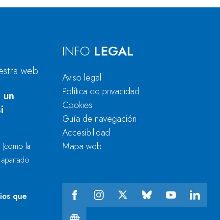
INFO
LEGAL
estra web.
Aviso legal
Política de privacidad
 un
Cookies
i
Guía de navegación
Accesibilidad
Mapa web
r
(como la
l apartado
cios que