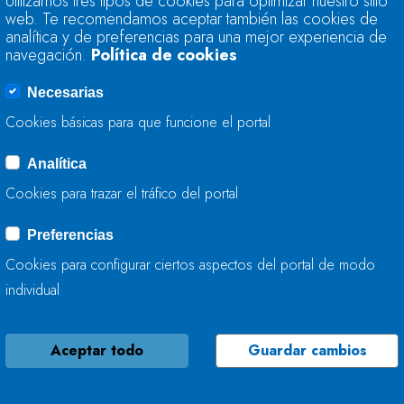
Utilizamos tres tipos de cookies para optimizar nuestro sitio
74,9% DE SU CAPA
web. Te recomendamos aceptar también las cookies de
analítica y de preferencias para una mejor experiencia de
navegación.
Política de cookies
31 DE MAYO, 2016
Necesarias
Cookies básicas para que funcione el portal
Analítica
LA RESERVA HIDRÁ
Cookies para trazar el tráfico del portal
75,3% DE SU CAPA
Preferencias
24 DE MAYO, 2016
Cookies para configurar ciertos aspectos del portal de modo
individual
Aceptar todo
Guardar cambios
LA RESERVA HIDRÁ
CAPACIDAD TOTAL