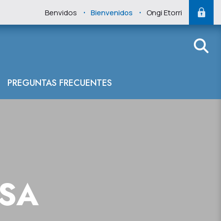
.
.
Benvidos
Bienvenidos
Ongi Etorri
PREGUNTAS FRECUENTES
NSA