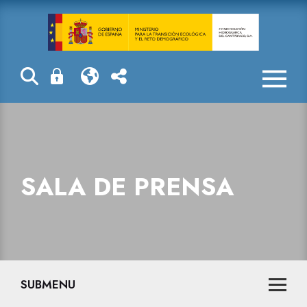
Sala de prensa
SALA DE PRENSA
SUBMENU