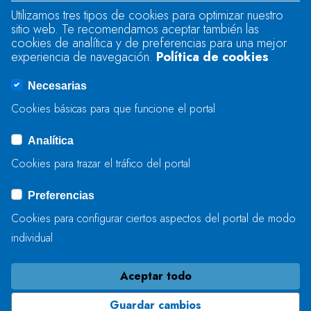
Utilizamos tres tipos de cookies para optimizar nuestro
sitio web. Te recomendamos aceptar también las
Se produjo un error al cargar el campo
cookies de analítica y de preferencias para una mejor
"text".
experiencia de navegación.
Política de cookies
Necesarias
Se produjo un error al cargar el campo
Cookies básicas para que funcione el portal
"captcha".
Analítica
Cookies para trazar el tráfico del portal
ENVIAR
Preferencias
Cookies para configurar ciertos aspectos del portal de modo
individual
Aceptar todo
Guardar cambios