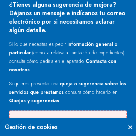
¿Tienes alguna sugerencia de mejora?
Déjanos un mensaje e indícanos tu correo
electrónico por si necesitamos aclarar
algún detalle.
Si lo que necesitas es pedir
información general o
particular
(como la relativa a tramitación de expedientes)
consulta cómo pedirla en el apartado
Contacta con
nosotros
.
Si quieres presentar una
queja o sugerencia sobre los
servicios que prestamos
consulta cómo hacerlo en
Quejas y sugerencias
.
Se produjo un error al cargar el campo
Gestión de cookies
"text".