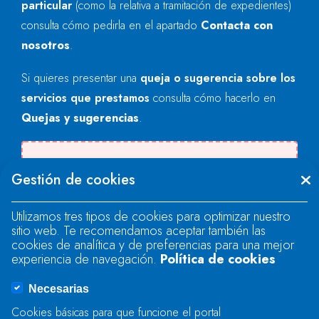
particular
(como la relativa a tramitación de expedientes)
consulta cómo pedirla en el apartado
Contacta con
nosotros
.
Si quieres presentar una
queja o sugerencia sobre los
servicios que prestamos
consulta cómo hacerlo en
Quejas y sugerencias
.
Se produjo un error al cargar el campo
Gestión de cookies
"text".
Utilizamos tres tipos de cookies para optimizar nuestro
sitio web. Te recomendamos aceptar también las
Se produjo un error al cargar el campo
cookies de analítica y de preferencias para una mejor
"text".
experiencia de navegación.
Política de cookies
Necesarias
Se produjo un error al cargar el campo
Cookies básicas para que funcione el portal