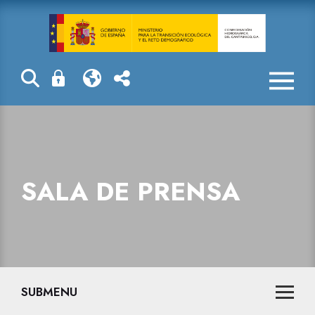
Sala de prensa
SALA DE PRENSA
SUBMENU