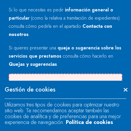
Si lo que necesitas es pedir
información general o
particular
(como la relativa a tramitación de expedientes)
consulta cómo pedirla en el apartado
Contacta con
nosotros
.
Si quieres presentar una
queja o sugerencia sobre los
servicios que prestamos
consulta cómo hacerlo en
Quejas y sugerencias
.
Se produjo un error al cargar el campo
Gestión de cookies
"text".
Utilizamos tres tipos de cookies para optimizar nuestro
sitio web. Te recomendamos aceptar también las
Se produjo un error al cargar el campo
cookies de analítica y de preferencias para una mejor
"text".
experiencia de navegación.
Política de cookies