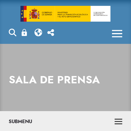
Sala de prensa
SALA DE PRENSA
SUBMENU