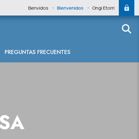
.
.
Benvidos
Bienvenidos
Ongi Etorri
PREGUNTAS FRECUENTES
NSA