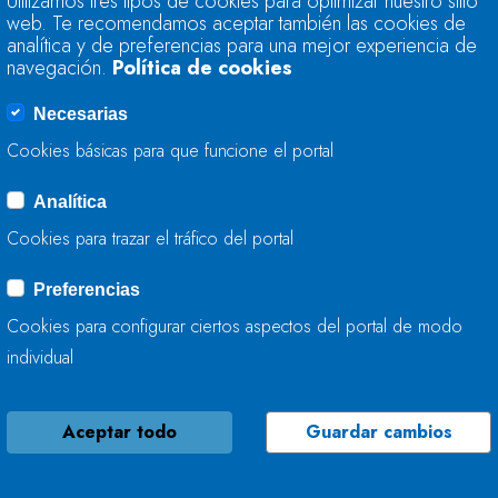
Utilizamos tres tipos de cookies para optimizar nuestro sitio
ESQUEMAS DE TEM
web. Te recomendamos aceptar también las cookies de
CICLO DE PLANIFI
analítica y de preferencias para una mejor experiencia de
navegación.
Política de cookies
28 DE NOVIEMBRE, 2025
Necesarias
Cookies básicas para que funcione el portal
Analítica
LA CONFEDERACIÓ
Cookies para trazar el tráfico del portal
COMPLETA LAS AC
EN VILLAVICIOSA
Preferencias
Cookies para configurar ciertos aspectos del portal de modo
27 DE NOVIEMBRE, 2025
individual
Aceptar todo
Guardar cambios
LA CONFEDERACIÓ
MEJORA EL RÍO FE