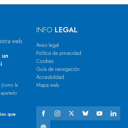
INFO
LEGAL
estra web.
Aviso legal
Política de privacidad
 un
Cookies
i
Guía de navegación
Accesibilidad
Mapa web
r
(como la
l apartado
cios que