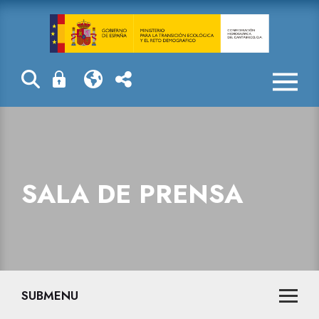
Sala de prensa
SALA DE PRENSA
SUBMENU