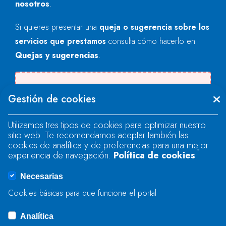
nosotros
.
Si quieres presentar una
queja o sugerencia sobre los
servicios que prestamos
consulta cómo hacerlo en
Quejas y sugerencias
.
Se produjo un error al cargar el campo
Gestión de cookies
"text".
Utilizamos tres tipos de cookies para optimizar nuestro
sitio web. Te recomendamos aceptar también las
Se produjo un error al cargar el campo
cookies de analítica y de preferencias para una mejor
"text".
experiencia de navegación.
Política de cookies
Necesarias
Se produjo un error al cargar el campo
Cookies básicas para que funcione el portal
"captcha".
Analítica