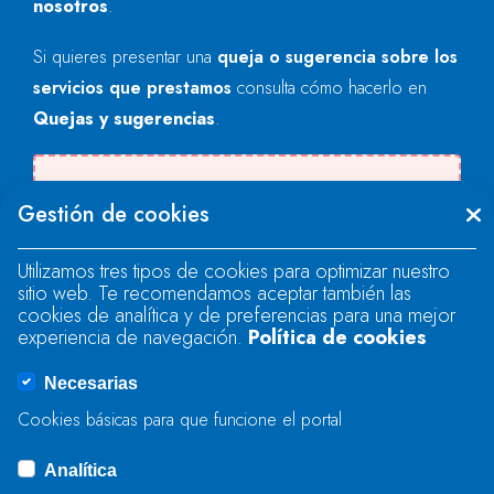
nosotros
.
Si quieres presentar una
queja o sugerencia sobre los
servicios que prestamos
consulta cómo hacerlo en
Quejas y sugerencias
.
Se produjo un error al cargar el campo
Gestión de cookies
"text".
Utilizamos tres tipos de cookies para optimizar nuestro
sitio web. Te recomendamos aceptar también las
Se produjo un error al cargar el campo
cookies de analítica y de preferencias para una mejor
"text".
experiencia de navegación.
Política de cookies
Necesarias
Se produjo un error al cargar el campo
Cookies básicas para que funcione el portal
"captcha".
Analítica