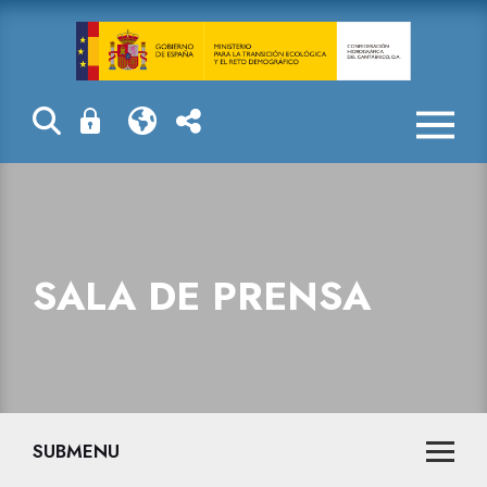
Sala de prensa
SALA DE PRENSA
SUBMENU