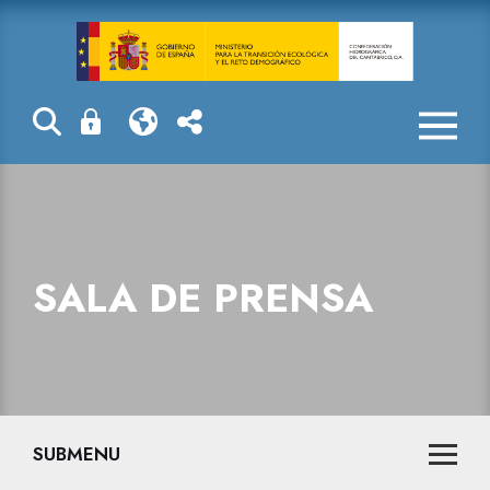
Sala de prensa
SALA DE PRENSA
SUBMENU