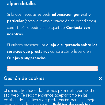
algún detalle.
Si lo que necesitas es pedir
información general o
particular
(como la relativa a tramitación de expedientes)
consulta cómo pedirla en el apartado
Contacta con
nosotros
.
Si quieres presentar una
queja o sugerencia sobre los
servicios que prestamos
consulta cómo hacerlo en
Quejas y sugerencias
.
Se produjo un error al cargar el campo
Gestión de cookies
"text".
Utilizamos tres tipos de cookies para optimizar nuestro
sitio web. Te recomendamos aceptar también las
Se produjo un error al cargar el campo
cookies de analítica y de preferencias para una mejor
"text".
experiencia de navegación.
Política de cookies