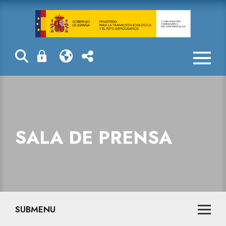
Sala de prensa
SALA DE PRENSA
SUBMENU