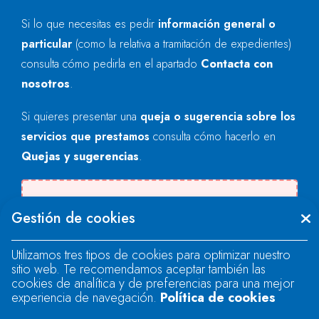
Si lo que necesitas es pedir
información general o
particular
(como la relativa a tramitación de expedientes)
consulta cómo pedirla en el apartado
Contacta con
nosotros
.
Si quieres presentar una
queja o sugerencia sobre los
servicios que prestamos
consulta cómo hacerlo en
Quejas y sugerencias
.
Se produjo un error al cargar el campo
Gestión de cookies
"text".
Utilizamos tres tipos de cookies para optimizar nuestro
sitio web. Te recomendamos aceptar también las
Se produjo un error al cargar el campo
cookies de analítica y de preferencias para una mejor
"text".
experiencia de navegación.
Política de cookies