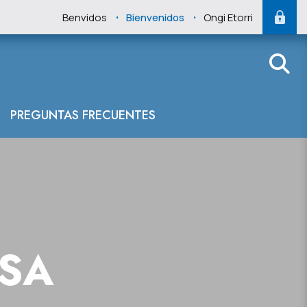
.
.
Benvidos
Bienvenidos
Ongi Etorri
PREGUNTAS FRECUENTES
NSA