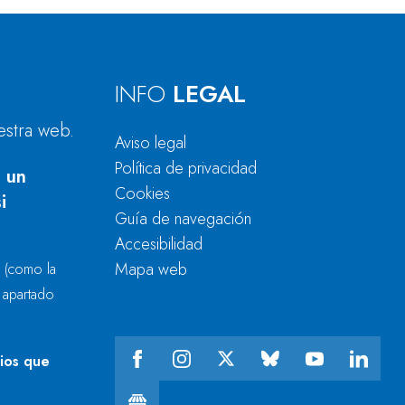
INFO
LEGAL
estra web.
Aviso legal
Política de privacidad
 un
Cookies
i
Guía de navegación
Accesibilidad
Mapa web
r
(como la
l apartado
cios que