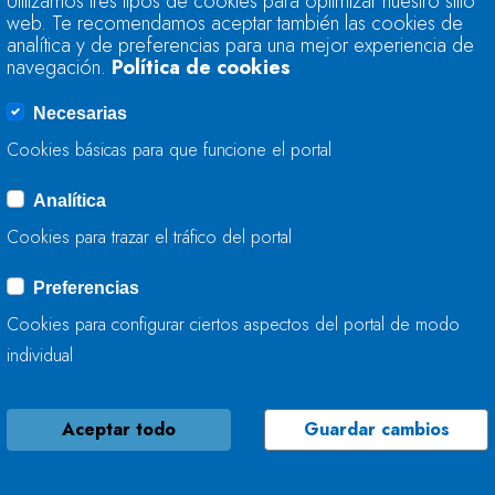
Utilizamos tres tipos de cookies para optimizar nuestro sitio
ENCUENTRA AL 76,
web. Te recomendamos aceptar también las cookies de
AL 72%
analítica y de preferencias para una mejor experiencia de
navegación.
Política de cookies
03 DE SEPTIEMBRE, 2019
Necesarias
Cookies básicas para que funcione el portal
Analítica
VERTIDO DE PURIN
Cookies para trazar el tráfico del portal
29 DE AGOSTO, 2019
Preferencias
Cookies para configurar ciertos aspectos del portal de modo
individual
Aceptar todo
Guardar cambios
VERTIDO DE PURIN