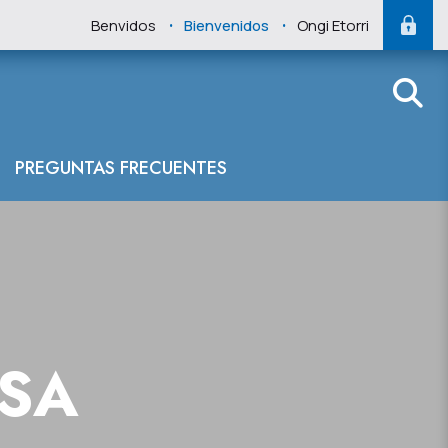
.
.
Benvidos
Bienvenidos
Ongi Etorri
PREGUNTAS FRECUENTES
NSA