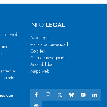
INFO
LEGAL
estra web.
Aviso legal
Política de privacidad
 un
Cookies
i
Guía de navegación
Accesibilidad
Mapa web
r
(como la
l apartado
cios que