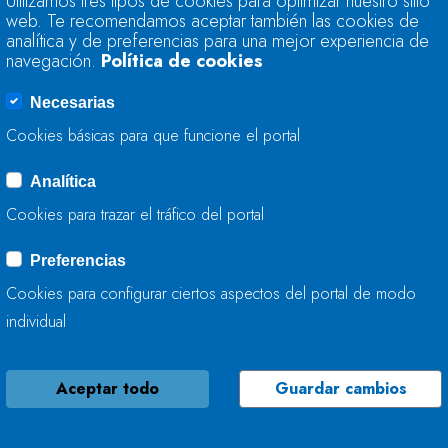
Utilizamos tres tipos de cookies para optimizar nuestro sitio
HIDROLÓGICO II-B
web. Te recomendamos aceptar también las cookies de
analítica y de preferencias para una mejor experiencia de
navegación.
Política de cookies
27 DE MAYO, 2024
Necesarias
Cookies básicas para que funcione el portal
Analítica
LA CONFEDERACIÓ
Cookies para trazar el tráfico del portal
TRABAJA EN LA C
CANGAS DEL NARCE
Preferencias
Cookies para configurar ciertos aspectos del portal de modo
27 DE MAYO, 2024
individual
Aceptar todo
Guardar cambios
LA CONFEDERACIÓ
ACTÚA EN LOS AR