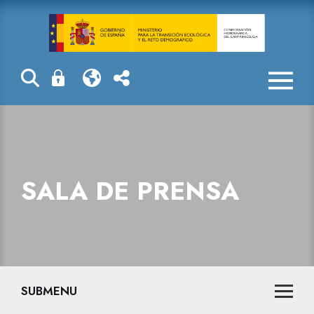
Sala de prensa
SALA DE PRENSA
SUBMENU