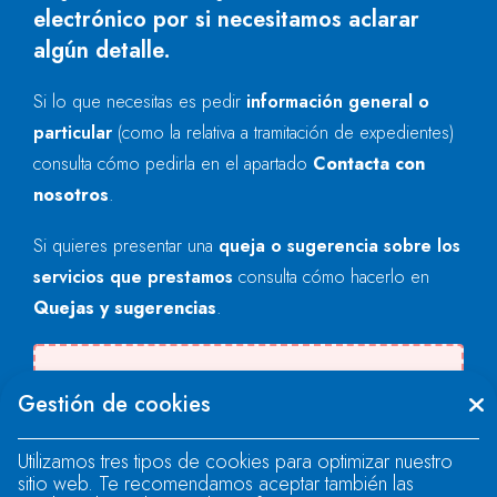
electrónico por si necesitamos aclarar
algún detalle.
Si lo que necesitas es pedir
información general o
particular
(como la relativa a tramitación de expedientes)
consulta cómo pedirla en el apartado
Contacta con
nosotros
.
Si quieres presentar una
queja o sugerencia sobre los
servicios que prestamos
consulta cómo hacerlo en
Quejas y sugerencias
.
Se produjo un error al cargar el campo
Gestión de cookies
"text".
Utilizamos tres tipos de cookies para optimizar nuestro
sitio web. Te recomendamos aceptar también las
Se produjo un error al cargar el campo