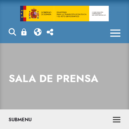
Sala de prensa
SALA DE PRENSA
SUBMENU