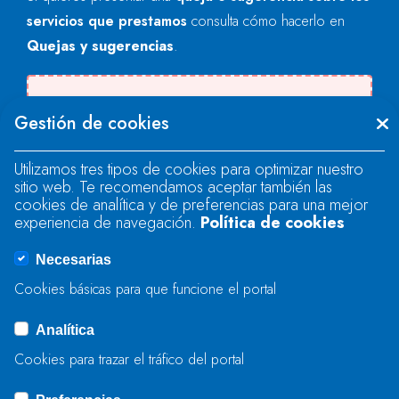
servicios que prestamos
consulta cómo hacerlo en
Quejas y sugerencias
.
Se produjo un error al cargar el campo
Gestión de cookies
"text".
Utilizamos tres tipos de cookies para optimizar nuestro
sitio web. Te recomendamos aceptar también las
Se produjo un error al cargar el campo
cookies de analítica y de preferencias para una mejor
"text".
experiencia de navegación.
Política de cookies
Necesarias
Se produjo un error al cargar el campo
Cookies básicas para que funcione el portal
"captcha".
Analítica
Cookies para trazar el tráfico del portal
ENVIAR