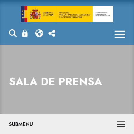
Sala de prensa
SALA DE PRENSA
SUBMENU