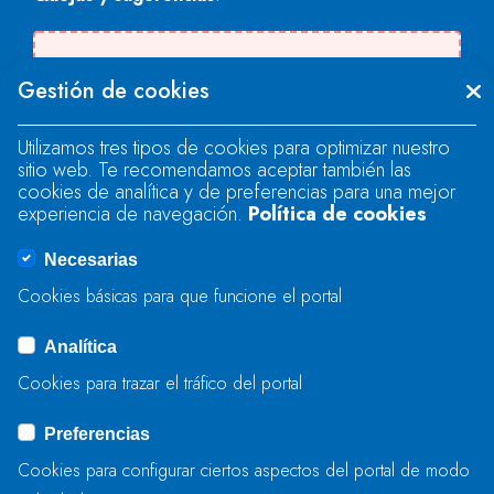
Se produjo un error al cargar el campo
Gestión de cookies
"text".
Utilizamos tres tipos de cookies para optimizar nuestro
sitio web. Te recomendamos aceptar también las
Se produjo un error al cargar el campo
cookies de analítica y de preferencias para una mejor
"text".
experiencia de navegación.
Política de cookies
Necesarias
Se produjo un error al cargar el campo
Cookies básicas para que funcione el portal
"captcha".
Analítica
Cookies para trazar el tráfico del portal
ENVIAR
Preferencias
Cookies para configurar ciertos aspectos del portal de modo