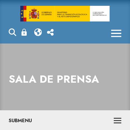
Sala de prensa
SALA DE PRENSA
SUBMENU