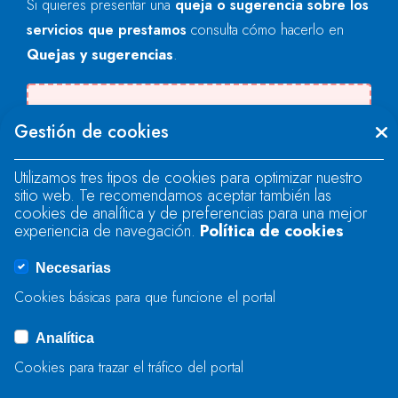
Si quieres presentar una
queja o sugerencia sobre los
servicios que prestamos
consulta cómo hacerlo en
Quejas y sugerencias
.
Se produjo un error al cargar el campo
Gestión de cookies
"text".
Utilizamos tres tipos de cookies para optimizar nuestro
sitio web. Te recomendamos aceptar también las
Se produjo un error al cargar el campo
cookies de analítica y de preferencias para una mejor
"text".
experiencia de navegación.
Política de cookies
Necesarias
Se produjo un error al cargar el campo
Cookies básicas para que funcione el portal
"captcha".
Analítica
Cookies para trazar el tráfico del portal
ENVIAR