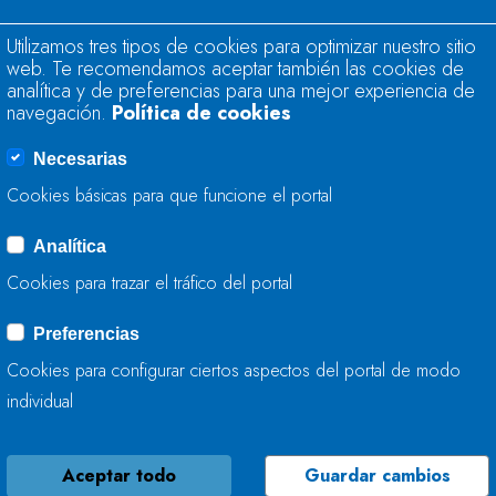
ADAPTATIVA DEL 
LA AGRUPACIÓN DE
Utilizamos tres tipos de cookies para optimizar nuestro sitio
DEMARCACIÓN HID
web. Te recomendamos aceptar también las cookies de
analítica y de preferencias para una mejor experiencia de
OCCIDENTAL Y EN
navegación.
Política de cookies
HIDROGRÁFICA DEL
DE COMPETENCIAS
Necesarias
Cookies básicas para que funcione el portal
29 DE NOVIEMBRE, 2018
Analítica
Cookies para trazar el tráfico del portal
LA CHC INICIA LA 
VILLAGIME EN EL 
Preferencias
Cookies para configurar ciertos aspectos del portal de modo
individual
28 DE NOVIEMBRE, 2018
Aceptar todo
Guardar cambios