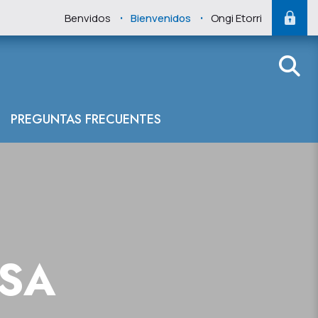
.
.
Benvidos
Bienvenidos
Ongi Etorri
PREGUNTAS FRECUENTES
NSA