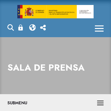
Sala de prensa
SALA DE PRENSA
SUBMENU