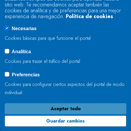
sitio web. Te recomendamos aceptar también las
Se produjo un error al cargar el campo
cookies de analítica y de preferencias para una mejor
"text".
experiencia de navegación.
Política de cookies
Necesarias
Se produjo un error al cargar el campo
Cookies básicas para que funcione el portal
"captcha".
Analítica
Cookies para trazar el tráfico del portal
ENVIAR
Preferencias
Cookies para configurar ciertos aspectos del portal de modo
individual
Aceptar todo
Guardar cambios