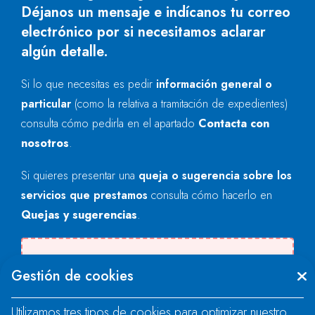
Déjanos un mensaje e indícanos tu correo
electrónico por si necesitamos aclarar
algún detalle.
Si lo que necesitas es pedir
información general o
particular
(como la relativa a tramitación de expedientes)
consulta cómo pedirla en el apartado
Contacta con
nosotros
.
Si quieres presentar una
queja o sugerencia sobre los
servicios que prestamos
consulta cómo hacerlo en
Quejas y sugerencias
.
Se produjo un error al cargar el campo
Gestión de cookies
"text".
Utilizamos tres tipos de cookies para optimizar nuestro