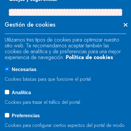
Se produjo un error al cargar el campo
Gestión de cookies
"text".
Utilizamos tres tipos de cookies para optimizar nuestro
sitio web. Te recomendamos aceptar también las
Se produjo un error al cargar el campo
cookies de analítica y de preferencias para una mejor
"text".
experiencia de navegación.
Política de cookies
Necesarias
Se produjo un error al cargar el campo
Cookies básicas para que funcione el portal
"captcha".
Analítica
Cookies para trazar el tráfico del portal
ENVIAR
Preferencias
Cookies para configurar ciertos aspectos del portal de modo