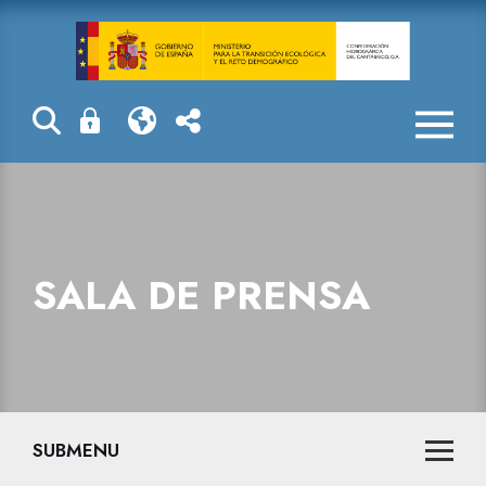
Sala de prensa
SALA DE PRENSA
SUBMENU